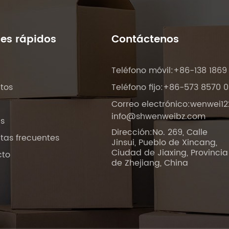
es rápidos
Contáctenos
Teléfono móvil:+86-138 1869
tos
Teléfono fijo:+86-573 8570 
Correo electrónico:
wenwei1
info@shwenweibz.com
as
Dirección:No. 269, Calle
tas frecuentes
Jinsui, Pueblo de Xincang,
Ciudad de Jiaxing, Provincia
cto
de Zhejiang, China