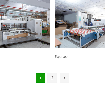
Equipo
1
2
›