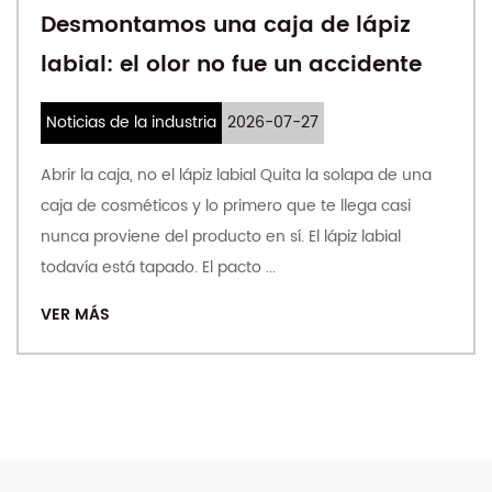
na caja de lápiz
Cajas de regalo
no fue un accidente
cuando la caja 
que contiene
2026-07-27
Noticias de la industria
z labial Quita la solapa de una
 primero que te llega casi
Una caja que nunca se 
cto en sí. El lápiz labial
regalos de un museo o
acto ...
observa lo que sucede
compra algo. Se saca el
VER MÁS